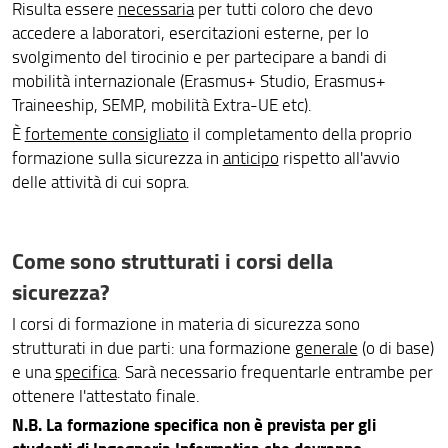
Risulta essere
necessaria
per tutti coloro che devo
Piani di studio
accedere a laboratori, esercitazioni esterne, per lo
Segreterie e servizi
svolgimento del tirocinio e per partecipare a bandi di
mobilità internazionale (Erasmus+ Studio, Erasmus+
Per laurearsi
Traineeship, SEMP, mobilità Extra-UE etc).
È
fortemente consigliato
il completamento della proprio
Corsi sulla sicurezza
formazione sulla sicurezza in
anticipo
rispetto all'avvio
delle attività di cui sopra.
Come sono strutturati i corsi della
sicurezza?
I corsi di formazione in materia di sicurezza sono
strutturati in due parti: una formazione
generale
(o di base)
e una
specifica
. Sarà necessario frequentarle entrambe per
ottenere l'attestato finale.
N.B. La formazione specifica non è prevista per gli