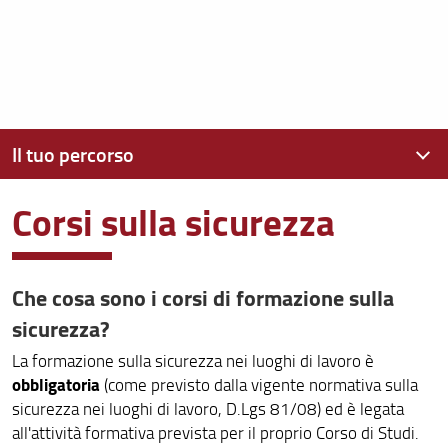
Il tuo percorso
Corsi sulla sicurezza
Guida dello studente
Calendario didattico
Che cosa sono i corsi di formazione sulla
Orario delle lezioni
sicurezza?
Aule
La formazione sulla sicurezza nei luoghi di lavoro è
Laboratori
obbligatoria
(come previsto dalla vigente normativa sulla
sicurezza nei luoghi di lavoro, D.Lgs 81/08) ed è legata
Appelli d'esame
all'attività formativa prevista per il proprio Corso di Studi.