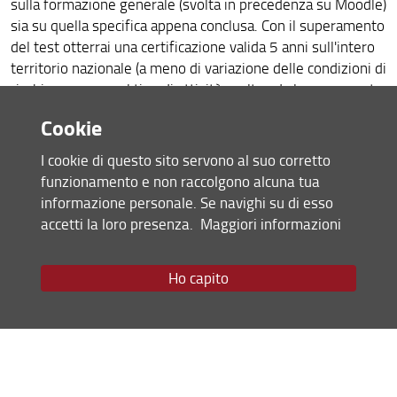
sulla formazione generale (svolta in precedenza su Moodle)
sia su quella specifica appena conclusa. Con il superamento
del test otterrai una certificazione valida 5 anni sull'intero
territorio nazionale (a meno di variazione delle condizioni di
rischio connesse al tipo di attività svolta ed al conseguente
profilo di rischio) e il relativo attestato verrà inviato tramite
Cookie
mail nelle settimane successive.
I cookie di questo sito servono al suo corretto
Ulteriori informazioni
funzionamento e non raccolgono alcuna tua
- La durata del corso rischi specifici è differente per ogni
informazione personale. Se navighi su di esso
CdS.
accetti la loro presenza.
Maggiori informazioni
- Per ottenere l'attestato che ti permetterà di entrare in
laboratorio devi avere superato tutti i moduli del corso in
Ho capito
un'unica somministrazione. Chi perderà anche solo un
modulo dovrà rifrequentare l'intero corso.
30
- Il numero massimo di studenti in ogni corso è
.
- Per verificare di avere superato il corso prima di ricevere
l'attestato, entra con le tue credenziali
nell'applicativo
Iscrizione ad eventi di Ateneo, laboratori e