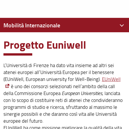
Mobilità Internazionale
Progetto Euniwell
Contatti
Delegati
L’Università di Firenze ha dato vita insieme ad altri sei
Erasmus+ Studio
atenei europei all’Università Europea per il benessere
Erasmus+ Traineeship
(EUniWell, European university for Well-Being).
EUniWell
è uno dei consorzi selezionati nell’ambito della call
Mobilità SEMP
della Commissione Europea
European Universities
, lanciata
con lo scopo di costituire reti di atenei che condivideranno
Mobilità Extra-EU
programmi di studio e ricerca, sfruttando al massimo le
sinergie possibili e che daranno così vita alle Università
Tabelle ECTS
europee del futuro.
Accordi Doppio Titolo
EUniWell ha come missione migliorare la qualità della vita