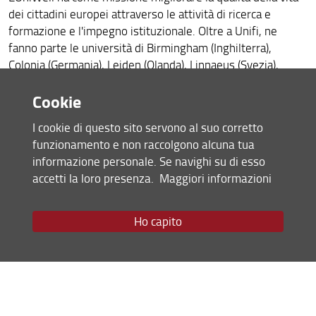
dei cittadini europei attraverso le attività di ricerca e
Altre opportunità di Mobilità
formazione e l'impegno istituzionale. Oltre a Unifi, ne
fanno parte le università di Birmingham (Inghilterra),
Mobilità Erasmus Docenti
Colonia (Germania), Leiden (Olanda), Linnaeus (Svezia),
Incoming Students
Nantes (Francia) e Semmelweis (Ungheria), per un totale di
Cookie
244.000 studenti, 36.500 membri del personale e 102
Progetto Euniwell
partner dal mondo delle istituzioni e delle imprese,
I cookie di questo sito servono al suo corretto
provenienti dai sette paesi europei sedi delle università.
funzionamento e non raccolgono alcuna tua
Le principali aree di intervento individuate per la
informazione personale. Se navighi su di esso
collaborazione sono: la salute, il benessere individuale e
accetti la loro presenza.
Maggiori informazioni
sociale, l'ambiente e la qualità della vita, la promozione
dell’identità europea, la formazione degli insegnanti e la
promozione dell’attrattività degli istituti universitari
Ho capito
europei.
EUniWell a Unifi
Referente EUniWell per la Scuola di Ingegneria è la Prof.
Enrica Caporali -
enrica.caporali(at)unifi.it