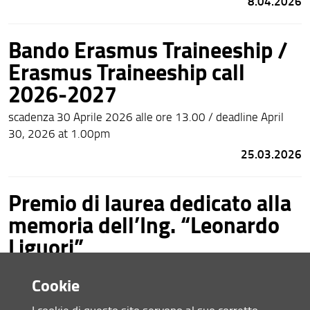
8.04.2026
Bando Erasmus Traineeship /
Erasmus Traineeship call
2026-2027
scadenza 30 Aprile 2026 alle ore 13.00 / deadline April
30, 2026 at 1.00pm
25.03.2026
Premio di laurea dedicato alla
memoria dell’Ing. “Leonardo
Liguori”
Scadenza domande 18 maggio 2026 .Tema: Ingegneria
Cookie
delle Strutture
24.02.2026