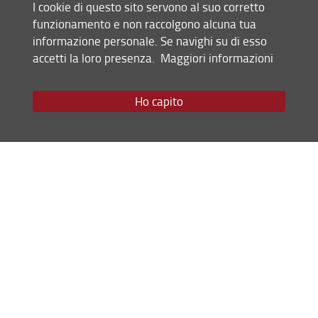
I cookie di questo sito servono al suo corretto
funzionamento e non raccolgono alcuna tua
Condividi
informazione personale. Se navighi su di esso
accetti la loro presenza.
Maggiori informazioni
Mappa del sito
RSS feed
Ho capito
Privacy
Note Legali
Accessibilità e usabilità
Monitoraggio
Area personale
Scuola di Ingegneria
© Copyright 2012-2026 Università degli Studi di Firenze UNIFI