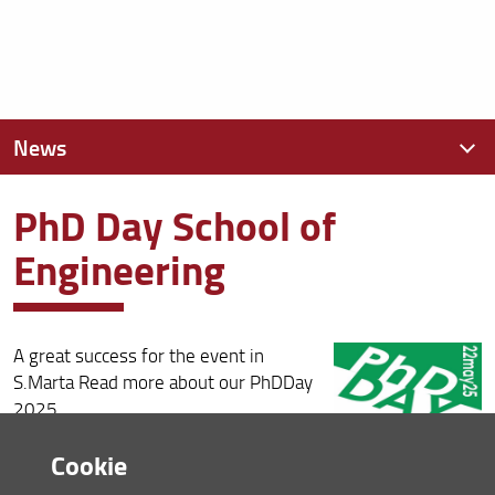
News
PhD Day School of
News recenti
Engineering
Archivio
A great success for the event in
S.Marta Read more about our PhDDay
2025
Consulta la pagina dedicata (URL)
Cookie
16 Maggio 2025 (
Archiviata
)