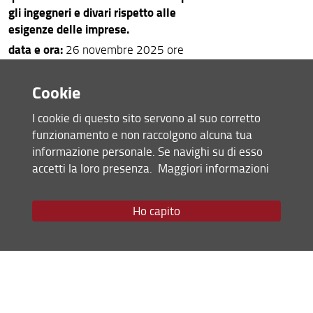
gli ingegneri e divari rispetto alle
esigenze delle imprese.
data e ora:
26 novembre 2025 ore
09:15 - 13:30
luogo
: Aula Magna, Rettorato
Cookie
Università degli Studi di
I cookie di questo sito servono al suo corretto
Firenze,
Piazza San Marco 4
.
funzionamento e non raccolgono alcuna tua
L'Università degli Studi di Firenze,
informazione personale. Se navighi su di esso
assieme alla Fondazione MAIRE – ETS
accetti la loro presenza.
Maggiori informazioni
e Olivettiana APS, ha organizzato un
convegno per presentare i risultati di
questo progetto e discutere gli
Ho capito
sviluppi futuri.
Per partecipare è necessario
registrarsi compilando il modulo al
seguente
link
https://www.adrianoolivettiingegn
ere.unifi.it/p21.html