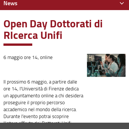
News
Open Day Dottorati di
News recenti
RIcerca Unifi
Archivio
6 maggio ore 14, online
Il prossimo 6 maggio, a partire dalle
ore 14, l'Università di Firenze dedica
un appuntamento online a chi desidera
proseguire il proprio percorso
accademico nel mondo della ricerca.
Durante l'evento potrai scoprire
l'intera offerta dei Dottorati Unifi,