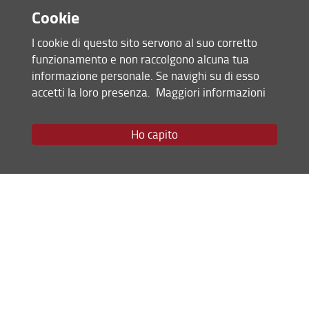
approfondire i temi di ricerca e
Cookie
confrontarti direttamente con docenti,
coordinatrici e coordinatori. Saranno
I cookie di questo sito servono al suo corretto
inoltre fornite informazioni dettagliate
funzionamento e non raccolgono alcuna tua
sulle modalità di accesso, sulle
informazione personale. Se navighi su di esso
opportunità per ottenere borse di
accetti la loro presenza.
Maggiori informazioni
studio e sulle prospettive di carriera,
sia in ambito accademico che
Ho capito
professionale
Scegli il tuo futuro nella
iscriviti subito
ricerca,
.
Maggiori informazioni e programma
completo su
www.orientati.unifi.it
28 Aprile 2026 (
Archiviata
)
Condividi