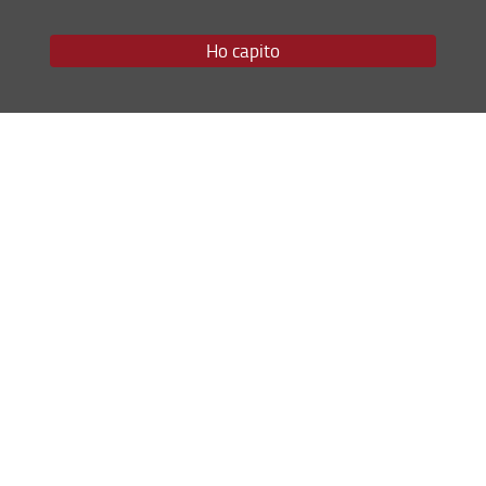
Ho capito
Condividi
ultimo aggiornamento
17.06.2022
Mappa del sito
RSS feed
Privacy
Note Legali
Accessibilità e usabilità
Monitoraggio
Area personale