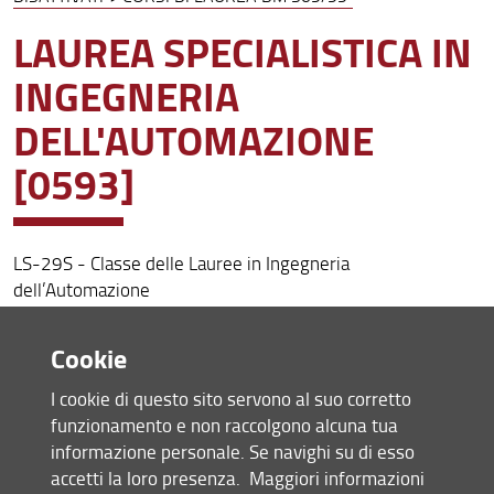
Iscriviti
LAUREA SPECIALISTICA IN
INGEGNERIA
DELL'AUTOMAZIONE
[0593]
LS-29S - Classe delle Lauree in Ingegneria
dell’Automazione
Referente del Corso di Laurea:
Prof. Luigi Chisci
Cookie
Informazioni sul corso
I cookie di questo sito servono al suo corretto
funzionamento e non raccolgono alcuna tua
Docenti di riferimento e appelli d'esame
informazione personale. Se navighi su di esso
Programmi
accetti la loro presenza.
Maggiori informazioni
Guida dello Studente