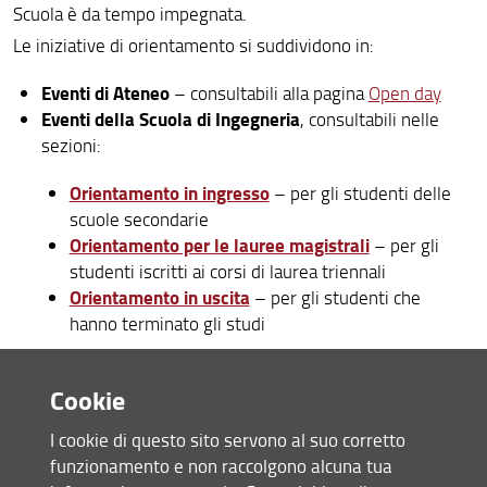
Scuola è da tempo impegnata.
Le iniziative di orientamento si suddividono in:
Eventi di Ateneo
– consultabili alla pagina
Open day
Eventi della Scuola di Ingegneria
, consultabili nelle
sezioni:
Orientamento in ingresso
– per gli studenti delle
scuole secondarie
Orientamento per le lauree magistrali
– per gli
studenti iscritti ai corsi di laurea triennali
Orientamento in uscita
– per gli studenti che
hanno terminato gli studi
Per informazioni dettagliate su ciascun Corso di Studio
Cookie
Delegati
della Scuola di Ingegneria, è possibile contattare i
all’orientamento
.
I cookie di questo sito servono al suo corretto
funzionamento e non raccolgono alcuna tua
Contatti