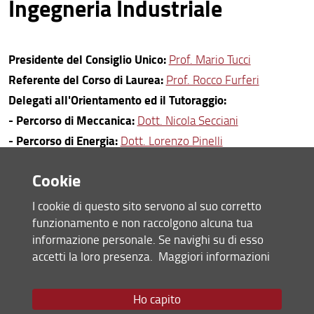
Ingegneria Industriale
Presidente del Consiglio Unico:
Prof. Mario Tucci
Referente del Corso di Laurea:
Prof. Rocco Furferi
Delegati all'Orientamento ed il Tutoraggio:
- Percorso di Meccanica:
Dott. Nicola Secciani
-
Percorso di Energia:
Dott. Lorenzo Pinelli
-
Percorso Elettrico/Automazione:
Prof. Gabriele Maria
Cookie
Lozito
Delegato all'Internazionalizzazione:
Prof. Alessandro
I cookie di questo sito servono al suo corretto
Bianchini
funzionamento e non raccolgono alcuna tua
informazione personale. Se navighi su di esso
Sito Web
accetti la loro presenza.
Maggiori informazioni
:
https://www.ing-mel.unifi.it
Email:
mel@ingegneria.unifi.it
Ho capito