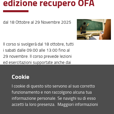
edizione recupero OFA
Archivio
dal 18 Ottobre al 29 Novembre 2025
Il corso si svolgerà dal 18 ottobre, tutti
i sabati dalle 09:00 alle 13:00 fino al
29 novembre. Il corso prevede lezioni
ed esercitazioni supportate anche dai
tutor di Ingegneria. La frequenza e il
superamento del test finale
Cookie
corrisponderà all'assolvimento degli
I cookie di questo sito servono al suo corretto
OFA.
funzionamento e non raccolgono alcuna tua
Iscrizioni obbligatorie al seguente
link
informazione personale. Se navighi su di esso
accetti la loro presenza.
Maggiori informazioni
Per maggiori informazioni consultare
la seguente