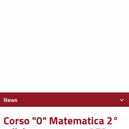
News
Corso "0" Matematica 2°
News recenti