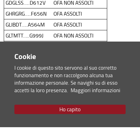
GDGLSS…..D612V
OFA NON ASSOLTI
GHRGRG…..F656N
OFA ASSOLTI
GLIBDT…..A564M
OFA ASSOLTI
GLTMTT…..G999J
OFA NON ASSOLTI
GLTTMS…..G491I
OFA ASSOLTI
Cookie
GLVMTT…..G999A
TEST NON SOSTENUTO
I cookie di questo sito servono al suo corretto
GNSMRT…..G999Z
OFA ASSOLTI
funzionamento e non raccolgono alcuna tua
GNVDRD…..D612L
OFA ASSOLTI
informazione personale. Se navighi su di esso
accetti la loro presenza.
Maggiori informazioni
GQNLRD…..D612U
OFA ASSOLTI
GRNFNC…..G999N
OFA ASSOLTI
Ho capito
GRZLSN…..F656M
OFA ASSOLTI
GSTGAI…..A564J
OFA NON ASSOLTI
HXHFBA…..B036U
OFA NON ASSOLTI