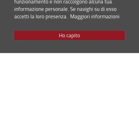
funzionamento e non raccolgono alcuna tua
aspetti sostanziali della
informazione personale. Se navighi su di esso
formazione)
accetti la loro presenza.
Maggiori informazioni
Finalità del
Autovalutazione approfondita.
Documento
Ho capito
Verificare l’adeguatezza degli
obiettivi di apprendimento che
il CdS si è proposto, la
corrispondenza tra gli obiettivi
e i risultati, nonché l’efficacia
del modo con cui il CdS è
gestito. Include la ricerca delle
cause di eventuali risultati
insoddisfacenti, al fine di
adottare tutti gli opportuni
interventi di correzione e
miglioramento.