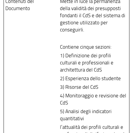
Contenuti del
Mette in luce la permanenza
Contatti e sedi
Documento
della validità dei presupposti
Segnalazioni e reclami
fondanti il CdS e del sistema di
gestione utilizzato per
Area riservata
conseguirli.
Contiene cinque sezioni:
1) Definizione dei profili
culturali e professionali e
architettura del CdS
2) Esperienza dello studente
3) Risorse del CdS
4) Monitoraggio e revisione del
CdS
5) Analisi degli indicatori
quantitativi
l’attualità dei profili culturali e