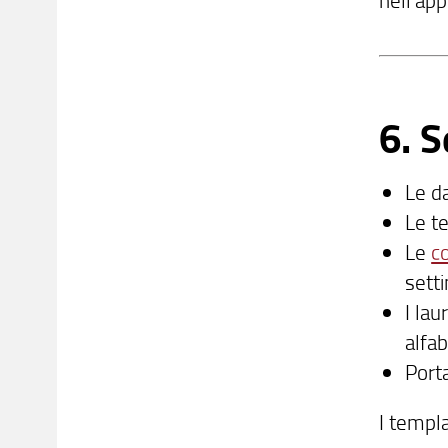
6. 
Le d
Le t
Le
c
sett
I la
alfab
Port
I templa