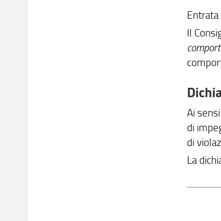
Entrata
Il Consi
comporta
comport
Dichi
Ai sensi 
di impe
di violaz
La dichi