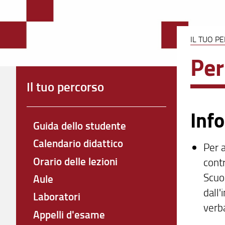
IL TUO P
Per
Il tuo percorso
Info
Guida dello studente
Calendario didattico
Per a
Orario delle lezioni
contr
Scuo
Aule
dall'i
Laboratori
verb
Appelli d'esame