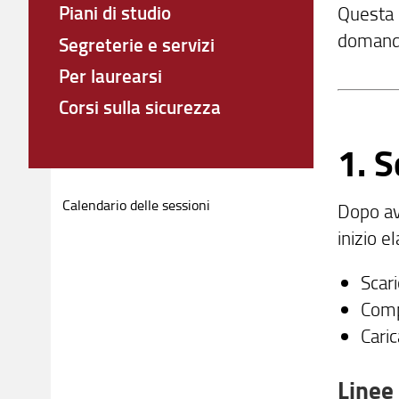
Piani di studio
Questa p
domanda,
Segreterie e servizi
Per laurearsi
Corsi sulla sicurezza
1. S
Calendario delle sessioni
Dopo ave
inizio e
Scari
Compi
Cari
Linee