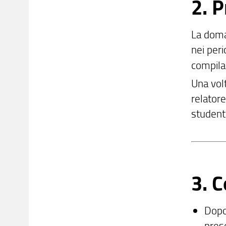
2. 
La doma
nei peri
compila
Una volt
relatore
student
3. 
Dopo
pres