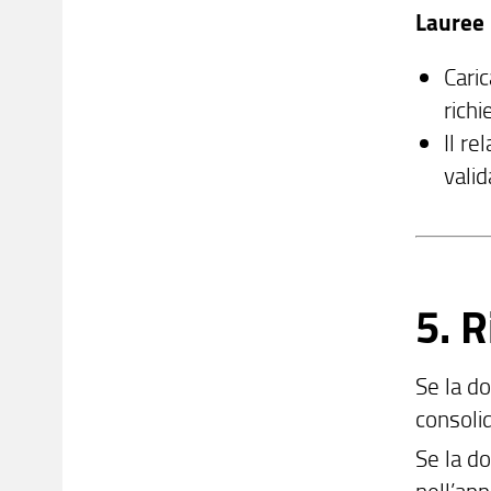
Lauree 
Caric
rich
Il re
valid
5. R
Se la d
consoli
Se la do
nell’app