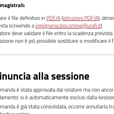
magistrali:
are il file definitivo in
PDF/A
(
istruzioni PDF/A
), dim
iesta scrivendo a
ingegneria.tesi.online@unifi.it
).
latore deve validare il file entro la scadenza prevista
azione non è più possibile sostituire o modificare il fi
inuncia alla sessione
omanda è stata approvata dal relatore ma non ancora 
damento: si è automaticamente esclusi dalla sessio
manda è già stata consolidata, occorre annullarla tr
licativo online.