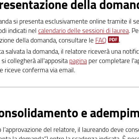
Presentazione della domand
nda si presenta esclusivamente online tramite il se
odi indicati nel
calendario delle sessioni di laurea
. P
zione della domanda, consultare le
FAQ
.
a salvata la domanda, il relatore riceverà una notifi
 si collegherà all'apposita
pagina
per completare l'ap
e riceve conferma via email.
Consolidamento e adempime
 l’approvazione del relatore, il laureando deve conso
enta la domanda”) entro la scadenza indicata. È nece