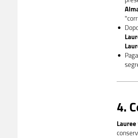
Alm
"corr
Dopo
Laur
Laur
Pag
segre
4. C
Lauree 
conserv